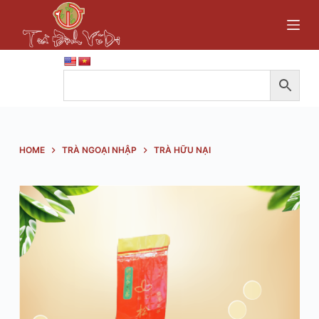
S
k
i
p
t
o
c
o
HOME
TRÀ NGOẠI NHẬP
TRÀ HỮU NẠI
n
t
e
n
t