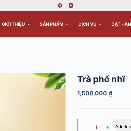
GIỚI THIỆU
SẢN PHẨM
DỊCH VỤ
ĐẶT HÀ
Trà phổ nhĩ
1,500,000
₫
Add to 