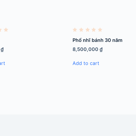
R
a
i
Phổ nhĩ bánh 30 năm
t
e
0
₫
8,500,000
₫
d
0
o
art
Add to cart
u
t
o
f
5