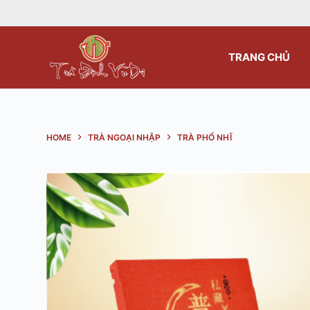
S
k
i
TRANG CHỦ
p
t
o
c
HOME
TRÀ NGOẠI NHẬP
TRÀ PHỔ NHĨ
o
n
t
e
n
t