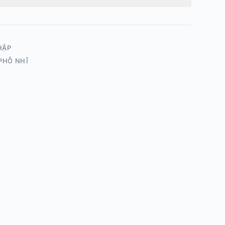
HẬP
PHỖ NHĨ