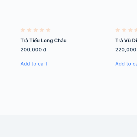
R
R
a
a
Trà Tiểu Long Châu
Trà Vũ D
t
t
e
e
200,000
₫
220,00
d
d
0
0
o
o
Add to cart
Add to c
u
u
t
t
o
o
f
f
5
5