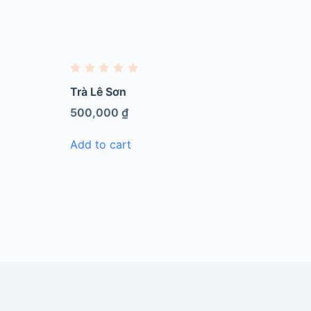
R
a
Trà Lê Sơn
t
e
500,000
₫
d
0
o
Add to cart
u
t
o
f
5