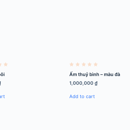
R
a
bôi
Ấm thuỷ bình – màu đà
t
e
₫
1,000,000
₫
d
0
o
art
Add to cart
u
t
o
f
5