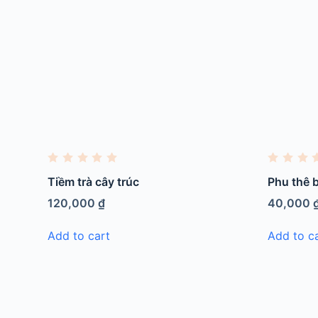
R
R
a
a
Tiềm trà cây trúc
Phu thê 
t
t
e
e
120,000
₫
40,000
d
d
0
0
o
o
Add to cart
Add to c
u
u
t
t
o
o
f
f
5
5