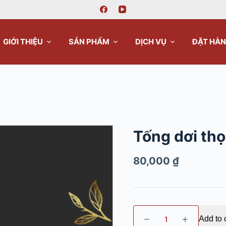
GIỚI THIỆU
SẢN PHẨM
DỊCH VỤ
ĐẶT HÀ
Tống dơi thọ
80,000
₫
Add to 