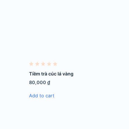
R
a
Tiềm trà cúc lá vàng
t
e
80,000
₫
d
0
o
Add to cart
u
t
o
f
5