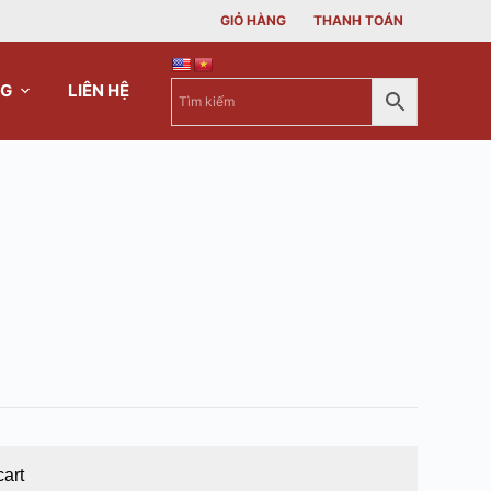
GIỎ HÀNG
THANH TOÁN
NG
LIÊN HỆ
cart