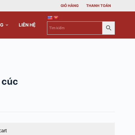
GIỎ HÀNG
THANH TOÁN
NG
LIÊN HỆ
 cúc
cart