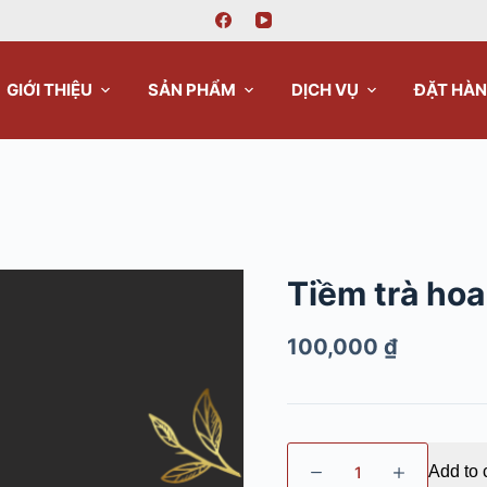
GIỚI THIỆU
SẢN PHẨM
DỊCH VỤ
ĐẶT HÀ
Tiềm trà hoa
100,000
₫
Add to 