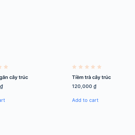
R
a
găn cây trúc
Tiềm trà cây trúc
t
e
0
₫
120,000
₫
d
0
o
art
Add to cart
u
t
o
f
5