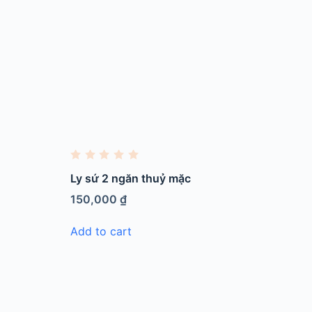
R
a
Ly sứ 2 ngăn thuỷ mặc
t
e
150,000
₫
d
0
o
Add to cart
u
t
o
f
5