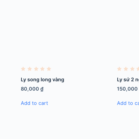
R
R
a
a
Ly song long vàng
Ly sứ 2 n
t
t
e
e
80,000
₫
150,00
d
d
0
0
o
o
Add to cart
Add to c
u
u
t
t
o
o
f
f
5
5