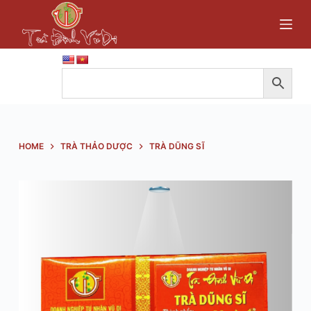
S
k
i
p
t
o
c
o
HOME
TRÀ THẢO DƯỢC
TRÀ DŨNG SĨ
n
t
e
n
t