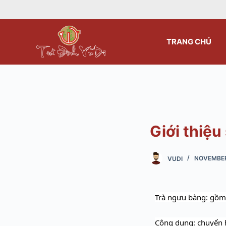
S
k
i
TRANG CHỦ
p
t
o
c
o
n
Giới thiệ
t
e
n
VUDI
NOVEMBER
t
Trà ngưu bàng: gồm 
Công dụng:
chuyển h