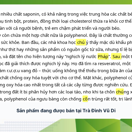
nhiều chất saponin, có khả năng trong việc trung hòa các chất b
 tinh bột, protein, đồng thời loại cholesterol thừa ra khỏi cơ thể
àn với cả người bệnh, trẻ em chậm phát triển và người béo.
ày còn chứa một hợp chất nữa là polyphenol. Đây là chất thường c
 sức khỏe. Ban đầu, các nhà khoa học
chú
ý thấy mặc dù khẩu p
 như thịt hay những sản phẩm có nguồn gốc từ sữa, nhưng tỉ lệ b
, và đặt tên cho hiện tượng này “nghịch lý nước
Pháp
”.
Sau
một 
c đã giải thích được nghịch lý này. Họ đã tìm ra resveratrol, một 
àm r.ư.ợ.u vang đỏ – thức uống không thể thiếu trong bữa ăn củ
 chất chống oxy hóa tuyệt vời cho cơ thể. Mặt khác, polyphenol 
ng oxy hóa cao nhất trong tất cả các cây từng được nghiên cứu. Đ
rong đất ít bị phân hủy hơn các loại táo, nho khi ta chôn
chú
ng 
a, polyphenol của ngưu bàng còn chống
cô
n trùng rất tốt, trị là
Sản phẩm đang được bán tại Trà Đình Vũ Di