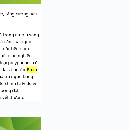
éo, tăng cường tiêu
.
ó trong r.ư.ợ.u vang
hần ăn của người
ị mắc bệnh tim
thời gian nghiên
loại polyphenol, có
a đa số người
Pháp
.
của trà ngưu bàng
ó chính là lý do vì
xuống đất.
nh vết thương.