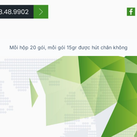
Mỗi hộp 20 gói, mỗi gói 15gr được hút chân không