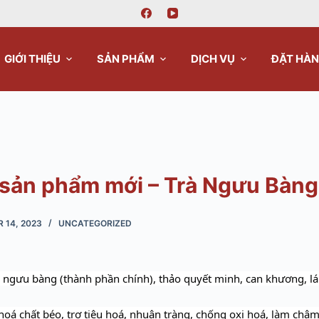
GIỚI THIỆU
SẢN PHẨM
DỊCH VỤ
ĐẶT HÀ
u sản phẩm mới – Trà Ngưu Bàng
 14, 2023
UNCATEGORIZED
ngưu bàng (thành phần chính), thảo quyết minh, can khương, lá t
oá chất béo, trợ tiêu hoá, nhuận tràng, chống oxi hoá, làm chậm 