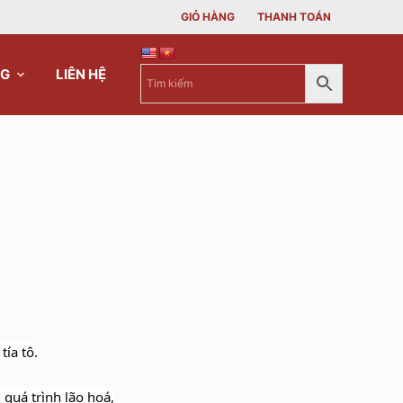
GIỎ HÀNG
THANH TOÁN
NG
LIÊN HỆ
ía tô.
quá trình lão hoá,