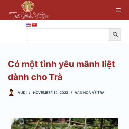
S
k
i
p
t
o
c
o
Có một tình yêu mãnh liệt
n
t
dành cho Trà
e
n
VUDI
NOVEMBER 14, 2023
VĂN HOÁ VỀ TRÀ
t