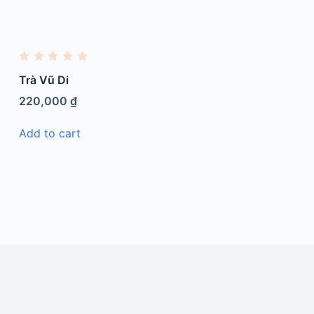
R
a
Trà Vũ Di
t
e
220,000
₫
d
0
o
Add to cart
u
t
o
f
5