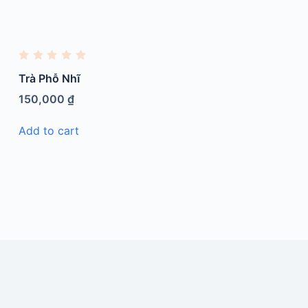
R
a
Trà Phỗ Nhĩ
t
e
150,000
₫
d
0
o
Add to cart
u
t
o
f
5